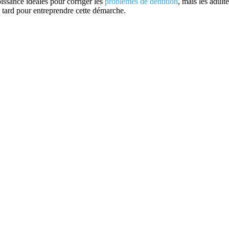
oissance idéales pour corriger les
problèmes de dentition
, mais les adulte
 tard pour entreprendre cette démarche.