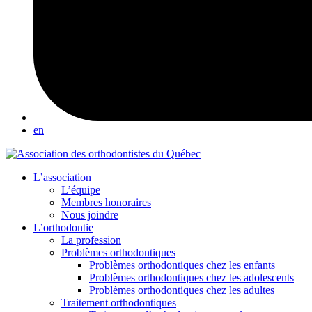
en
L’association
L’équipe
Membres honoraires
Nous joindre
L’orthodontie
La profession
Problèmes orthodontiques
Problèmes orthodontiques chez les enfants
Problèmes orthodontiques chez les adolescents
Problèmes orthodontiques chez les adultes
Traitement orthodontiques