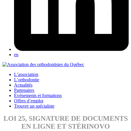
en
L’association
L’orthodontie
Actualités
Partenaires
Événements et formations
Offres d’emploi
Trouver un spécialiste
LOI 25, SIGNATURE DE DOCUMENTS
EN LIGNE ET STÉRINOVO