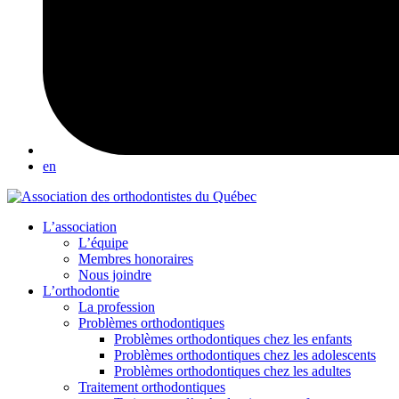
en
L’association
L’équipe
Membres honoraires
Nous joindre
L’orthodontie
La profession
Problèmes orthodontiques
Problèmes orthodontiques chez les enfants
Problèmes orthodontiques chez les adolescents
Problèmes orthodontiques chez les adultes
Traitement orthodontiques